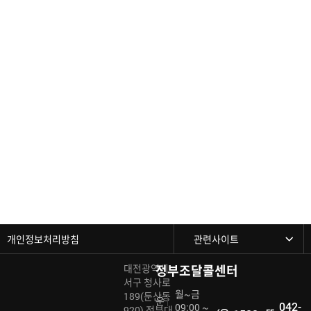
개인정보처리방침
대전광역시
정부조달콜센터
서구 청사로
월~금
189(둔산동
운
042-
09:00 ~
920) 정부대